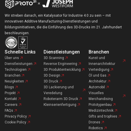
Wir streben danach, ein Katalysator für Industrie 4.0 zu sein – mit
innovativen Additive Manufacturing-Dienstleistungen und
Bildungsinitiativen, die die Einführung des 3D-Drucks im 21. Jahrhundert
beschleunigen.
Schnelle Links
Dienstleistungen
Branchen
Über uns
3D Scanning
Kunst und
Dienstleistungen
Reverse Engineering
Innenarchitektur
Technologien
3D Produktentwicklung
Verteidigung
Branchen
3D Design
Öl und Gas
Neuigkeiten
3D Druck
Architektur
Blogs
3D Lackierung und
Automobil
Projekt
Veredelung
Visuelles
Kontakt
Roboterarm 3D Druck
Merchandising
Careers
Kleinserienfertigung
Prototypenbau
FAQs
Medizintechnik
Privacy Policy
Gifts and trophies
Cookie Policy
Drones
Robotics