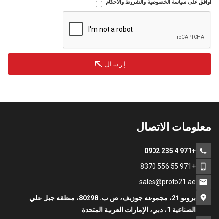
أوافق على سياسة الخصوصية والشروط والأحكام
إرسال
معلومات الاتصال
+971 4 235 0902
+971 55 556 8370
sales@proto21.ae
بروتو 21، مجموعة جوزيف، ص.ب: 80298، منطقة جبل علي
الصناعية 1، دبي، الإمارات العربية المتحدة